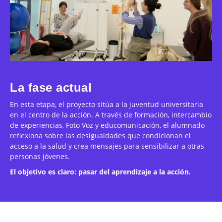
La fase actual
En esta etapa, el proyecto sitúa a la juventud universitaria
en el centro de la acción. A través de formación, intercambio
de experiencias, Foto Voz y educomunicación, el alumnado
reflexiona sobre las desigualdades que condicionan el
acceso a la salud y crea mensajes para sensibilizar a otras
personas jóvenes.
El objetivo es claro: pasar del aprendizaje a la acción.