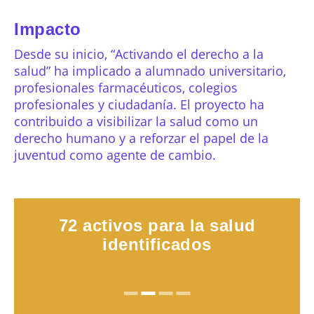
Impacto
Desde su inicio, “Activando el derecho a la
salud” ha implicado a alumnado universitario,
profesionales farmacéuticos, colegios
profesionales y ciudadanía. El proyecto ha
contribuido a visibilizar la salud como un
derecho humano y a reforzar el papel de la
juventud como agente de cambio.
Exposición itinerante en 9
Más de 145.000 personas
72 activos para la salud
Más de 50 estudiantes
participantes
identificados
alcanzadas
espacios
con las acciones de comunicación