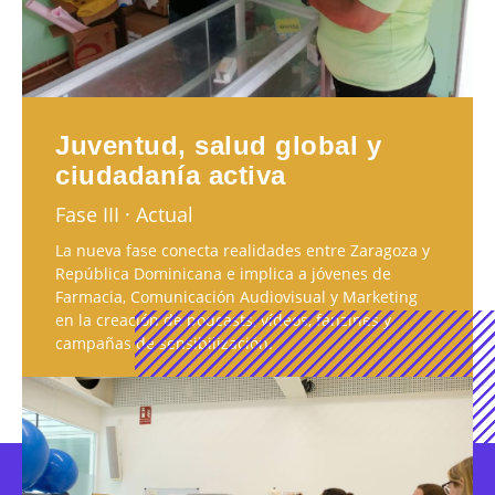
Juventud, salud global y
ciudadanía activa
Fase III · Actual
La nueva fase conecta realidades entre Zaragoza y
República Dominicana e implica a jóvenes de
Farmacia, Comunicación Audiovisual y Marketing
en la creación de podcasts, vídeos, fanzines y
campañas de sensibilización.