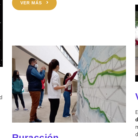
VER MÁS
d
E
d
m
d
Ruracción