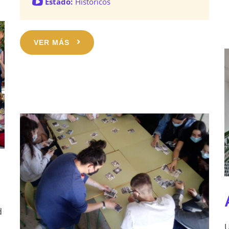
Estado:
Históricos
VER MÁS
d
U