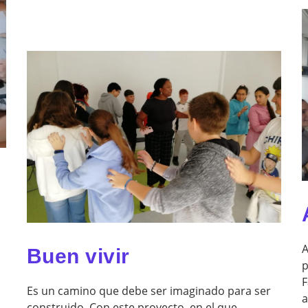
A
Buen vivir
p
F
Es un camino que debe ser imaginado para ser
a
construido. Con este proyecto, en el que