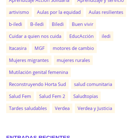
Aprendizaje Acción Solidaria
Aprendizaje y servicio
artivismo
Aulas por la equidad
Aulas resilientes
b-iledi
B-íledi
Biledi
Buen vivir
Cuidar a quien nos cuida
EducAcción
iledi
Itacasira
MGF
motores de cambio
Mujeres migrantes
mujeres rurales
Mutilación genital femenina
Reconstruyendo Horta Sud
salud comunitaria
Salud Fem
Salud Fem 2
Saludtopías
Tardes saludables
Verdea
Verdea y Justicia
ENTRADAS RECIENTES