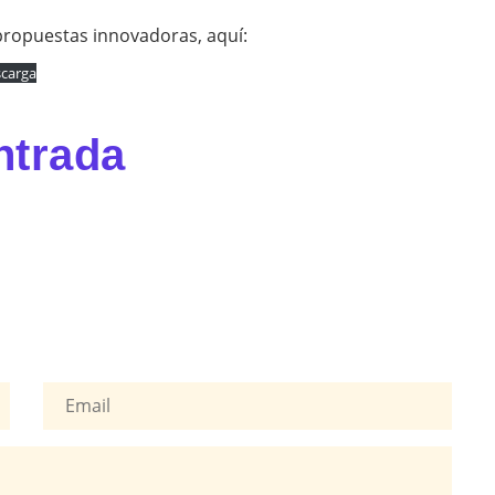
 propuestas innovadoras, aquí:
carga
ntrada